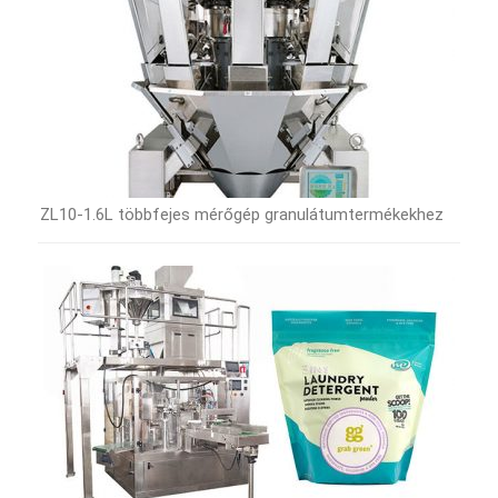
ZL10-1.6L többfejes mérőgép granulátumtermékekhez