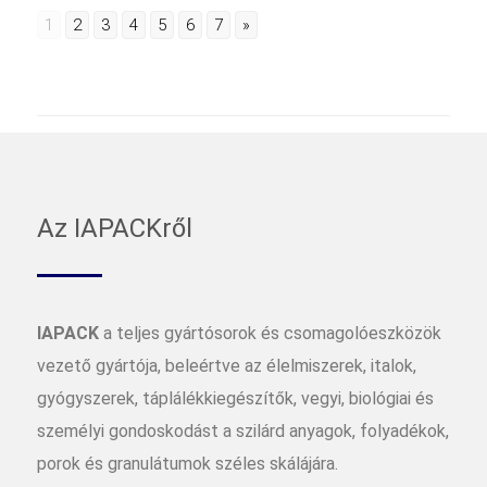
1
2
3
4
5
6
7
»
Az IAPACKről
IAPACK
a teljes gyártósorok és csomagolóeszközök
vezető gyártója, beleértve az élelmiszerek, italok,
gyógyszerek, táplálékkiegészítők, vegyi, biológiai és
személyi gondoskodást a szilárd anyagok, folyadékok,
porok és granulátumok széles skálájára.