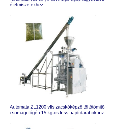
élelmiszerekhez
Automata ZL1200 vffs zacskóképző töltőtömítő
csomagológép 15 kg-os friss papírdarabokhoz