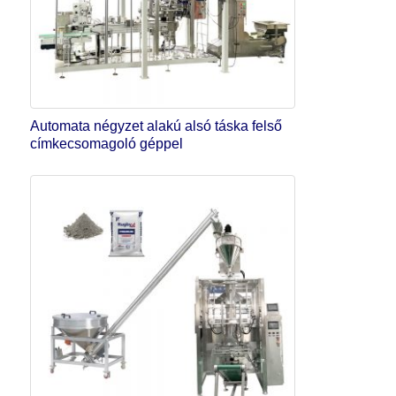
Automata négyzet alakú alsó táska felső
címkecsomagoló géppel