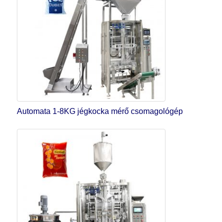
Automata 1-8KG jégkocka mérő csomagológép