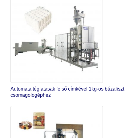
Automata téglatasak felső címkével 1kg-os búzaliszt
csomagológéphez