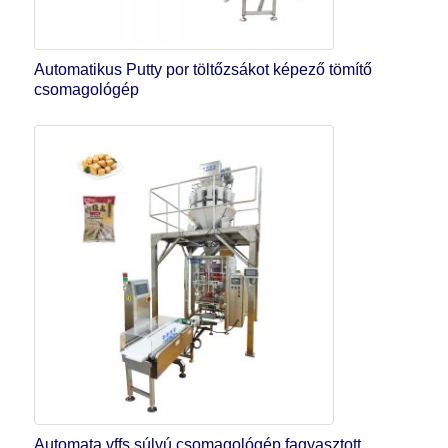
Automatikus Putty por töltőzsákot képező tömítő
csomagológép
Automata vffs súlyú csomagológép fagyasztott