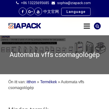
+86 13225695685
sophia@ziapack.com
中文官网
Language
Automata vffs csomagológép
Ön itt van:
itthon
»
Termékek
»
Automata vffs
csomagológép