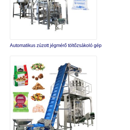
Automatikus zúzott jégmérő töltőzsákoló gép