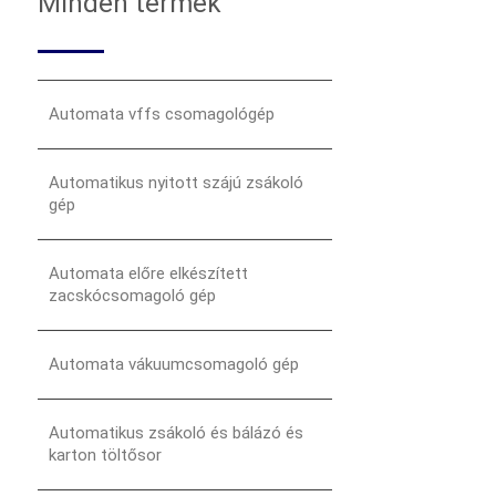
Minden termék
Automata vffs csomagológép
Automatikus nyitott szájú zsákoló
gép
Automata előre elkészített
zacskócsomagoló gép
Automata vákuumcsomagoló gép
Automatikus zsákoló és bálázó és
karton töltősor