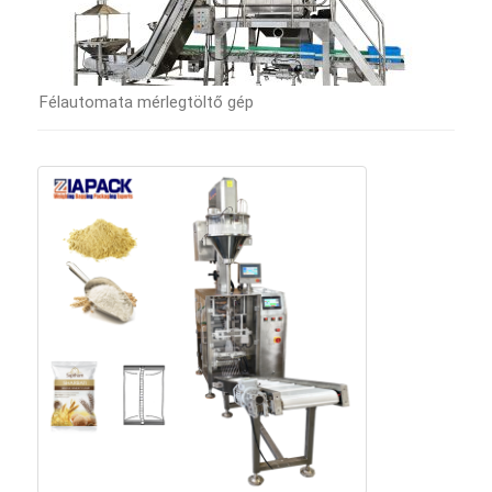
Félautomata mérlegtöltő gép