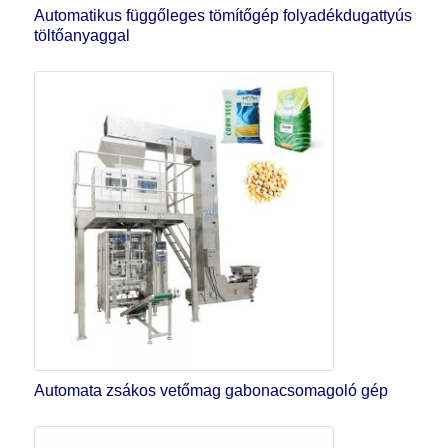
Automatikus függőleges tömítőgép folyadékdugattyús
töltőanyaggal
Automata zsákos vetőmag gabonacsomagoló gép