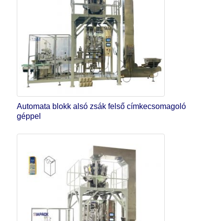
Automata blokk alsó zsák felső címkecsomagoló
géppel