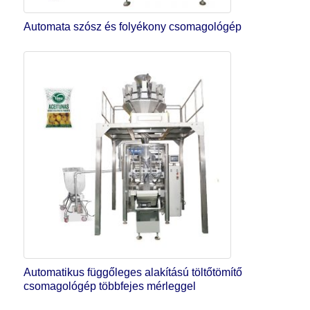
Automata szósz és folyékony csomagológép
Automatikus függőleges alakítású töltőtömítő
csomagológép többfejes mérleggel