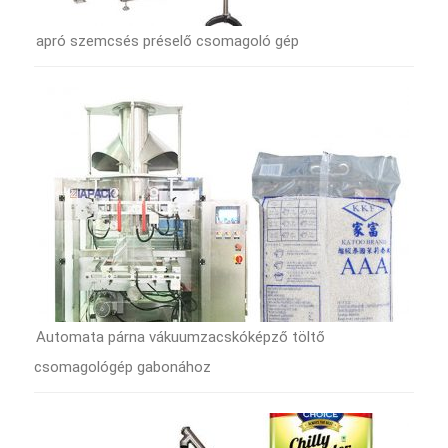
apró szemcsés préselő csomagoló gép
Automata párna vákuumzacskóképző töltő
csomagológép gabonához