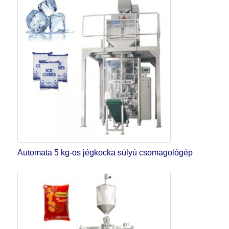
Automata 5 kg-os jégkocka súlyú csomagológép