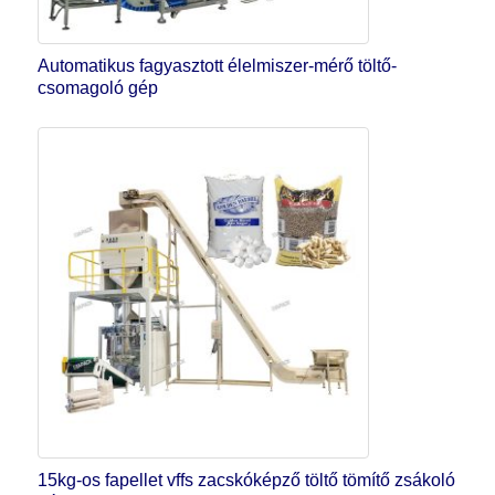
Automatikus fagyasztott élelmiszer-mérő töltő-
csomagoló gép
15kg-os fapellet vffs zacskóképző töltő tömítő zsákoló