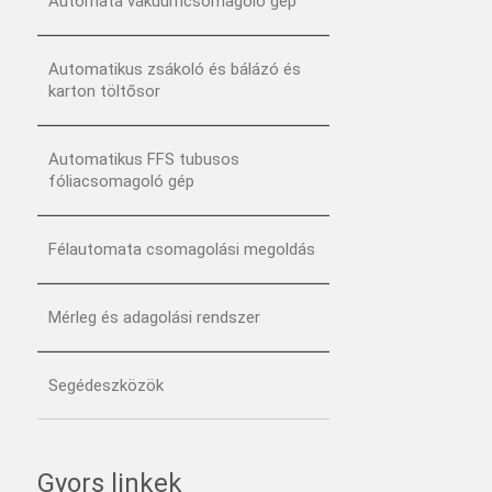
Automata vákuumcsomagoló gép
Automatikus zsákoló és bálázó és
karton töltősor
Automatikus FFS tubusos
fóliacsomagoló gép
Félautomata csomagolási megoldás
Mérleg és adagolási rendszer
Segédeszközök
Gyors linkek