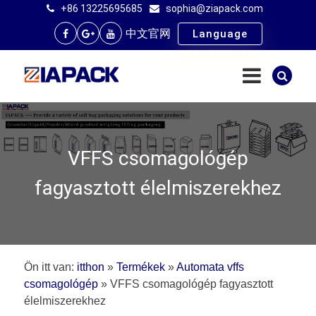
+86 13225695685
sophia@ziapack.com
中文官网
Language
VFFS csomagológép
fagyasztott élelmiszerekhez
Ön itt van:
itthon
»
Termékek
»
Automata vffs
csomagológép
»
VFFS csomagológép fagyasztott
élelmiszerekhez