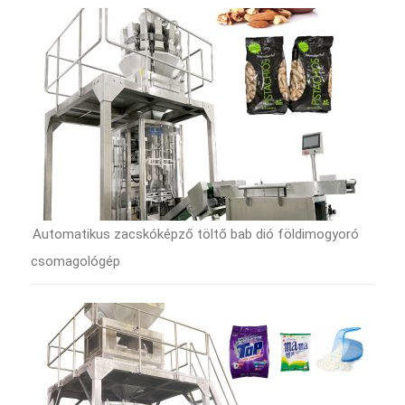
Automatikus zacskóképző töltő bab dió földimogyoró
csomagológép