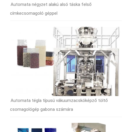
Automata négyzet alakú alsó táska felső
címkecsomagoló géppel
Automata tégla típusú vákuumzacskóképző töltő
csomagológép gabona számára