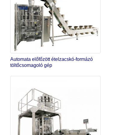
Automata előfőzött ételzacskó-formázó
töltőcsomagoló gép