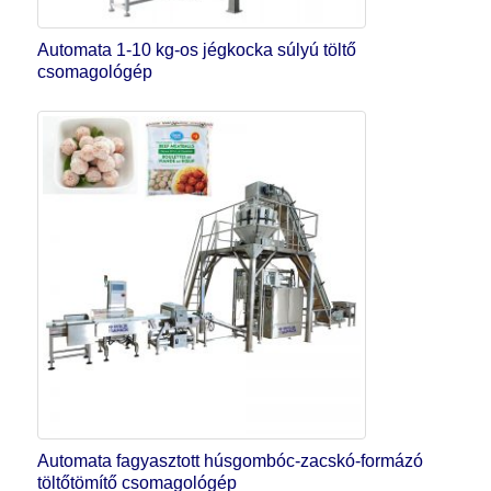
Automata 1-10 kg-os jégkocka súlyú töltő
csomagológép
Automata fagyasztott húsgombóc-zacskó-formázó
töltőtömítő csomagológép